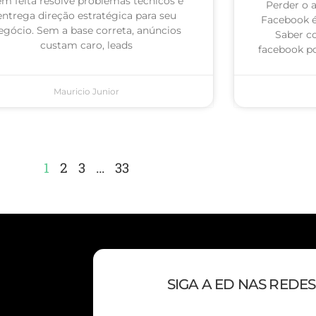
m feita resolve problemas técnicos e
Perder o 
entrega direção estratégica para seu
Facebook 
egócio. Sem a base correta, anúncios
Saber c
custam caro, leads
facebook po
Mauricio Junior
1
2
3
…
33
SIGA A ED NAS REDES