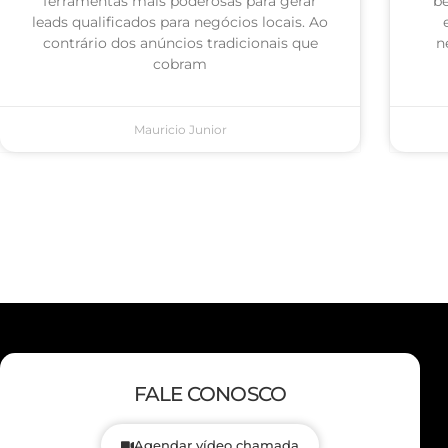
ferramentas mais poderosas para gerar
be
leads qualificados para negócios locais. Ao
contrário dos anúncios tradicionais que
n
cobram
Mauricio Junior
FALE CONOSCO
Agendar vídeo chamada