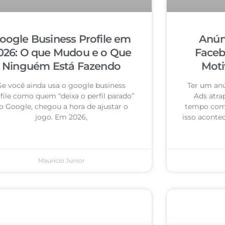
oogle Business Profile em
Anún
026: O que Mudou e o Que
Faceb
Ninguém Está Fazendo
Moti
Se você ainda usa o google business
Ter um an
file como quem “deixa o perfil parado”
Ads atra
o Google, chegou a hora de ajustar o
tempo com 
jogo. Em 2026,
isso acontec
Mauricio Junior