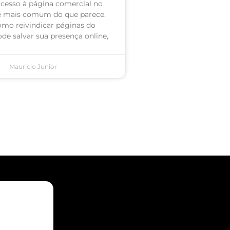
acesso à página comercial no
é mais comum do que parece.
omo reivindicar páginas do
de salvar sua presença online,
Mauricio Junior