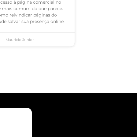
acesso à página comercial no
é mais comum do que parece.
omo reivindicar páginas do
de salvar sua presença online,
Mauricio Junior