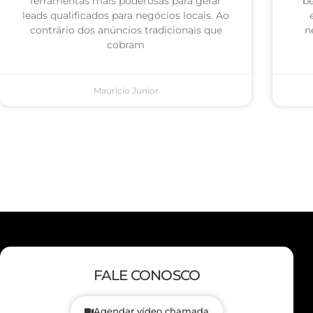
ferramentas mais poderosas para gerar
be
leads qualificados para negócios locais. Ao
contrário dos anúncios tradicionais que
n
cobram
Mauricio Junior
FALE CONOSCO
Agendar vídeo chamada