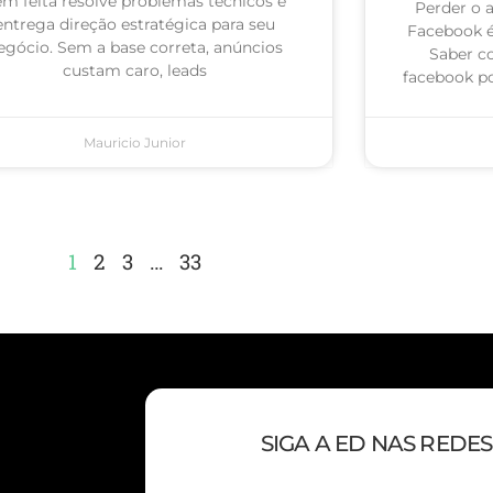
m feita resolve problemas técnicos e
Perder o 
entrega direção estratégica para seu
Facebook 
egócio. Sem a base correta, anúncios
Saber c
custam caro, leads
facebook po
Mauricio Junior
1
2
3
…
33
SIGA A ED NAS REDES