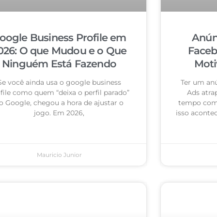
oogle Business Profile em
Anún
026: O que Mudou e o Que
Faceb
Ninguém Está Fazendo
Moti
Se você ainda usa o google business
Ter um an
file como quem “deixa o perfil parado”
Ads atra
o Google, chegou a hora de ajustar o
tempo com 
jogo. Em 2026,
isso acontec
Mauricio Junior