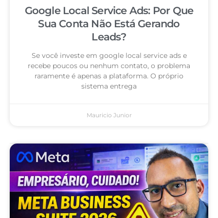
Google Local Service Ads: Por Que
Sua Conta Não Está Gerando
Leads?
Se você investe em google local service ads e
recebe poucos ou nenhum contato, o problema
raramente é apenas a plataforma. O próprio
sistema entrega
Mauricio Junior