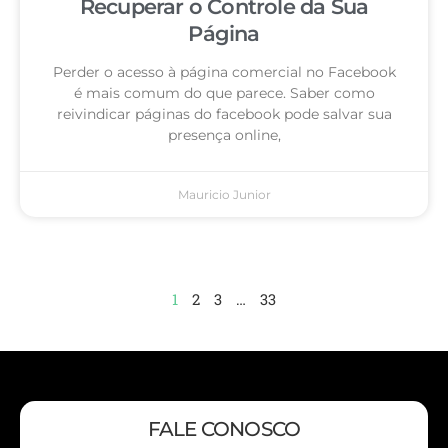
Recuperar o Controle da Sua
Página
Perder o acesso à página comercial no Facebook
é mais comum do que parece. Saber como
reivindicar páginas do facebook pode salvar sua
presença online,
Mauricio Junior
1
2
3
…
33
FALE CONOSCO