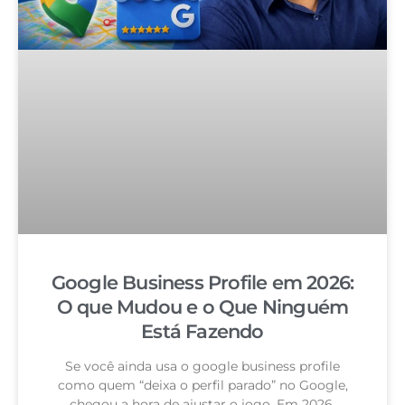
Google Business Profile em 2026:
O que Mudou e o Que Ninguém
Está Fazendo
Se você ainda usa o google business profile
como quem “deixa o perfil parado” no Google,
chegou a hora de ajustar o jogo. Em 2026,