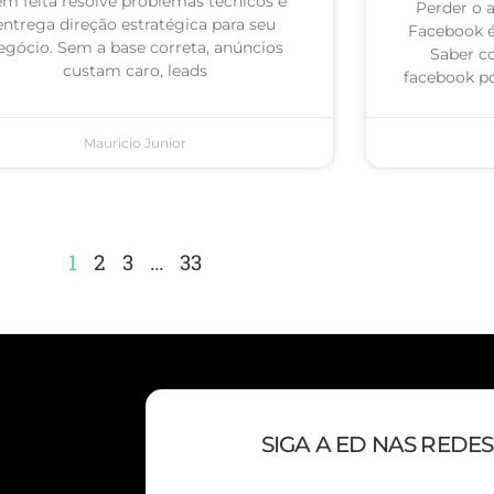
m feita resolve problemas técnicos e
Perder o 
entrega direção estratégica para seu
Facebook 
egócio. Sem a base correta, anúncios
Saber c
custam caro, leads
facebook po
Mauricio Junior
1
2
3
…
33
SIGA A ED NAS REDES