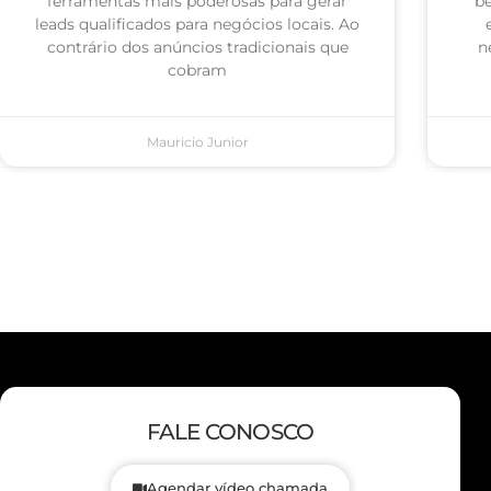
ferramentas mais poderosas para gerar
be
leads qualificados para negócios locais. Ao
contrário dos anúncios tradicionais que
n
cobram
Mauricio Junior
FALE CONOSCO
Agendar vídeo chamada