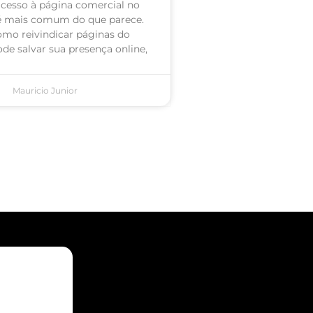
acesso à página comercial no
é mais comum do que parece.
omo reivindicar páginas do
de salvar sua presença online,
Mauricio Junior