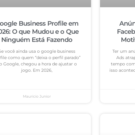
oogle Business Profile em
Anún
026: O que Mudou e o Que
Faceb
Ninguém Está Fazendo
Moti
Se você ainda usa o google business
Ter um an
file como quem “deixa o perfil parado”
Ads atra
o Google, chegou a hora de ajustar o
tempo com 
jogo. Em 2026,
isso acontec
Mauricio Junior