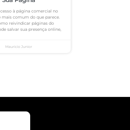
acesso à página comercial no
é mais comum do que parece.
omo reivindicar páginas do
de salvar sua presença online,
Mauricio Junior