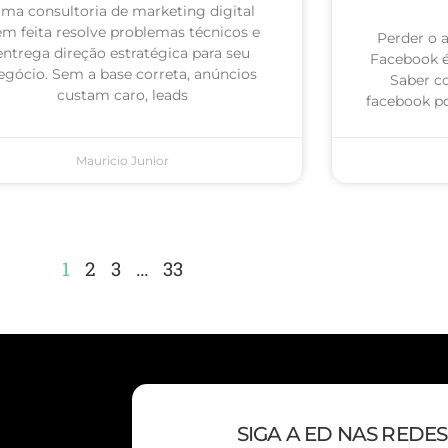
ma consultoria de marketing digital
m feita resolve problemas técnicos e
Perder o 
entrega direção estratégica para seu
Facebook 
egócio. Sem a base correta, anúncios
Saber c
custam caro, leads
facebook po
Mauricio Junior
1
2
3
…
33
SIGA A ED NAS REDES