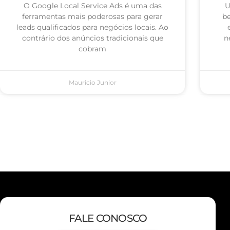
O Google Local Service Ads é uma das
U
ferramentas mais poderosas para gerar
be
leads qualificados para negócios locais. Ao
contrário dos anúncios tradicionais que
n
cobram
Mauricio Junior
FALE CONOSCO