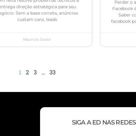
m feita resolve problemas técnicos e
Perder o 
entrega direção estratégica para seu
Facebook 
egócio. Sem a base correta, anúncios
Saber c
custam caro, leads
facebook po
Mauricio Junior
1
2
3
…
33
SIGA A ED NAS REDES