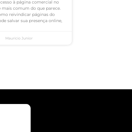
acesso à página comercial no
é mais comum do que parece.
omo reivindicar páginas do
de salvar sua presença online,
Mauricio Junior