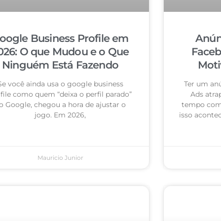
oogle Business Profile em
Anún
026: O que Mudou e o Que
Faceb
Ninguém Está Fazendo
Moti
Se você ainda usa o google business
Ter um an
file como quem “deixa o perfil parado”
Ads atra
o Google, chegou a hora de ajustar o
tempo com 
jogo. Em 2026,
isso acontec
Mauricio Junior