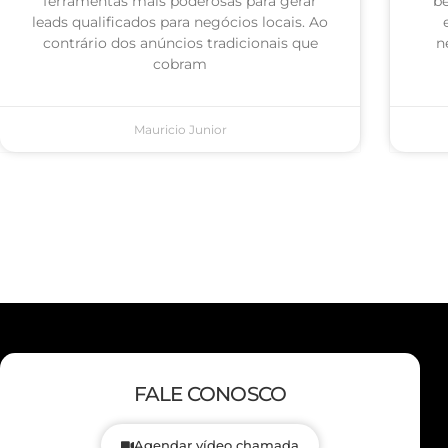
ferramentas mais poderosas para gerar
be
leads qualificados para negócios locais. Ao
contrário dos anúncios tradicionais que
n
cobram
Mauricio Junior
FALE CONOSCO
Agendar vídeo chamada