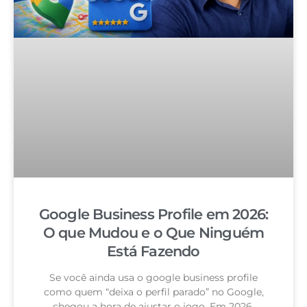
Google Business Profile em 2026:
O que Mudou e o Que Ninguém
Está Fazendo
Se você ainda usa o google business profile
como quem “deixa o perfil parado” no Google,
chegou a hora de ajustar o jogo. Em 2026,