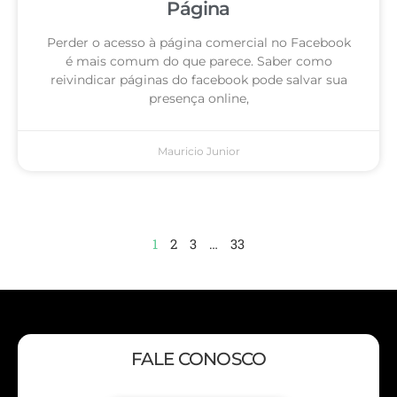
Página
Perder o acesso à página comercial no Facebook
é mais comum do que parece. Saber como
reivindicar páginas do facebook pode salvar sua
presença online,
Mauricio Junior
1
2
3
…
33
FALE CONOSCO