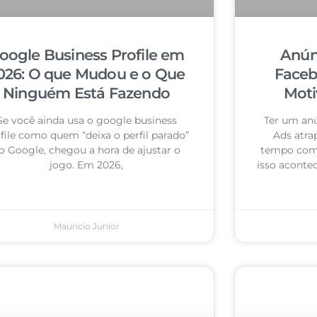
oogle Business Profile em
Anún
026: O que Mudou e o Que
Faceb
Ninguém Está Fazendo
Moti
Se você ainda usa o google business
Ter um an
file como quem “deixa o perfil parado”
Ads atra
o Google, chegou a hora de ajustar o
tempo com 
jogo. Em 2026,
isso acontec
Mauricio Junior