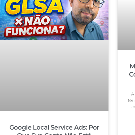
M
C
A
fer
c
Google Local Service Ads: Por