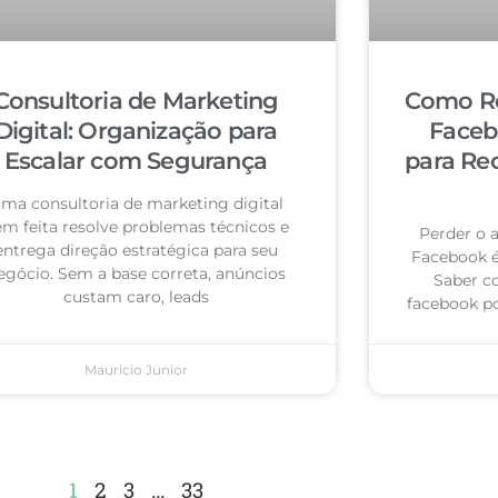
Consultoria de Marketing
Como Re
Digital: Organização para
Faceb
Escalar com Segurança
para Re
ma consultoria de marketing digital
m feita resolve problemas técnicos e
Perder o 
entrega direção estratégica para seu
Facebook 
egócio. Sem a base correta, anúncios
Saber c
custam caro, leads
facebook po
Mauricio Junior
1
2
3
…
33