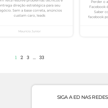
m feita resolve problemas técnicos e
Perder o 
entrega direção estratégica para seu
Facebook 
egócio. Sem a base correta, anúncios
Saber c
custam caro, leads
facebook po
Mauricio Junior
1
2
3
…
33
SIGA A ED NAS REDES