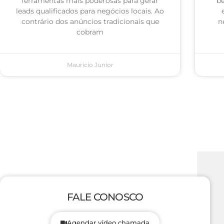
ferramentas mais poderosas para gerar
be
leads qualificados para negócios locais. Ao
contrário dos anúncios tradicionais que
n
cobram
Mauricio Junior
FALE CONOSCO
Agendar vídeo chamada