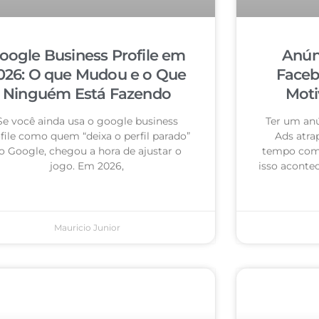
oogle Business Profile em
Anún
026: O que Mudou e o Que
Faceb
Ninguém Está Fazendo
Moti
Se você ainda usa o google business
Ter um an
file como quem “deixa o perfil parado”
Ads atra
o Google, chegou a hora de ajustar o
tempo com 
jogo. Em 2026,
isso acontec
Mauricio Junior