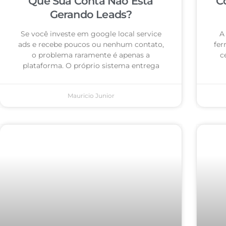
Que Sua Conta Não Está
C
Gerando Leads?
Se você investe em google local service
A
ads e recebe poucos ou nenhum contato,
fer
o problema raramente é apenas a
c
plataforma. O próprio sistema entrega
Mauricio Junior