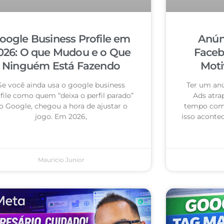
oogle Business Profile em
Anún
026: O que Mudou e o Que
Faceb
Ninguém Está Fazendo
Moti
Se você ainda usa o google business
Ter um an
file como quem “deixa o perfil parado”
Ads atra
o Google, chegou a hora de ajustar o
tempo com 
jogo. Em 2026,
isso acontec
Mauricio Junior