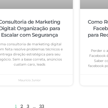
Consultoria de Marketing
Como Re
Digital: Organização para
Faceb
Escalar com Segurança
para Re
ma consultoria de marketing digital
m feita resolve problemas técnicos e
Perder o 
entrega direção estratégica para seu
Facebook 
egócio. Sem a base correta, anúncios
Saber c
custam caro, leads
facebook po
Mauricio Junior
1
2
3
…
33