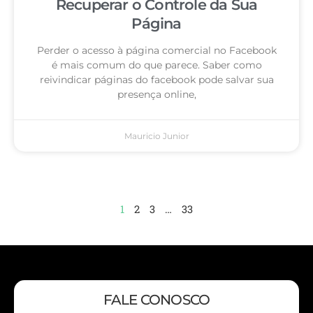
Recuperar o Controle da Sua
Página
Perder o acesso à página comercial no Facebook
é mais comum do que parece. Saber como
reivindicar páginas do facebook pode salvar sua
presença online,
Mauricio Junior
1
2
3
…
33
FALE CONOSCO