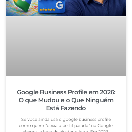
Google Business Profile em 2026:
O que Mudou e o Que Ninguém
Está Fazendo
Se você ainda usa o google business profile
como quem “deixa o perfil parado” no Google,
chegou a hora de ajustar o jogo. Em 2026,