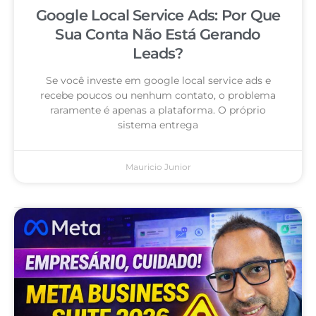
Google Local Service Ads: Por Que
Sua Conta Não Está Gerando
Leads?
Se você investe em google local service ads e
recebe poucos ou nenhum contato, o problema
raramente é apenas a plataforma. O próprio
sistema entrega
Mauricio Junior