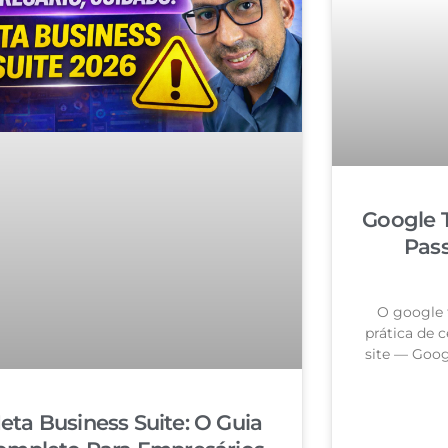
Google 
Pas
O google 
prática de c
site — Goog
eta Business Suite: O Guia