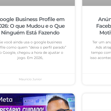
oogle Business Profile em
Anún
026: O que Mudou e o Que
Faceb
Ninguém Está Fazendo
Moti
Se você ainda usa o google business
Ter um an
file como quem “deixa o perfil parado”
Ads atra
o Google, chegou a hora de ajustar o
tempo com 
jogo. Em 2026,
isso acontec
Mauricio Junior