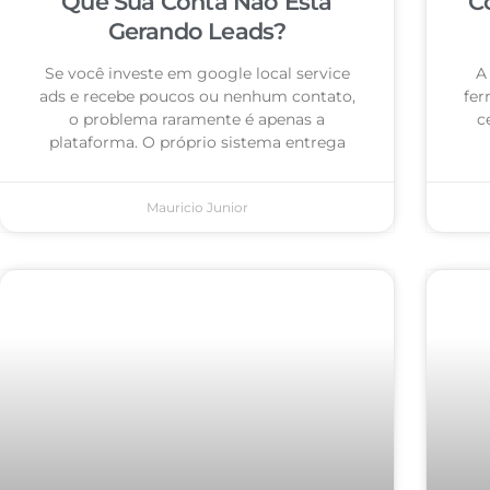
Que Sua Conta Não Está
C
Gerando Leads?
Se você investe em google local service
A
ads e recebe poucos ou nenhum contato,
fer
o problema raramente é apenas a
c
plataforma. O próprio sistema entrega
Mauricio Junior