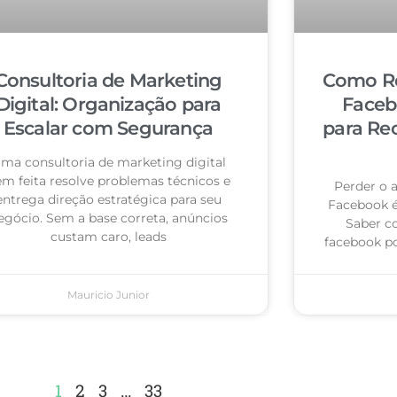
Consultoria de Marketing
Como Re
Digital: Organização para
Faceb
Escalar com Segurança
para Re
ma consultoria de marketing digital
m feita resolve problemas técnicos e
Perder o 
entrega direção estratégica para seu
Facebook 
egócio. Sem a base correta, anúncios
Saber c
custam caro, leads
facebook po
Mauricio Junior
1
2
3
…
33