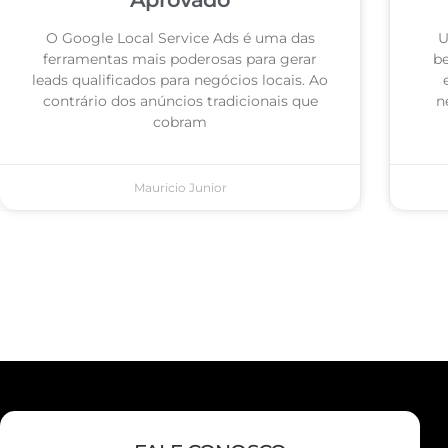
O Google Local Service Ads é uma das
U
ferramentas mais poderosas para gerar
be
leads qualificados para negócios locais. Ao
contrário dos anúncios tradicionais que
n
cobram
Mauricio Junior