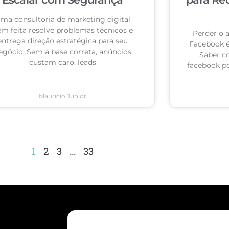
ma consultoria de marketing digital
m feita resolve problemas técnicos e
Perder o 
entrega direção estratégica para seu
Facebook 
egócio. Sem a base correta, anúncios
Saber c
custam caro, leads
facebook po
Mauricio Junior
1
2
3
…
33