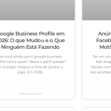
oogle Business Profile em
Anún
026: O que Mudou e o Que
Faceb
Ninguém Está Fazendo
Moti
Se você ainda usa o google business
Ter um an
file como quem “deixa o perfil parado”
Ads atra
o Google, chegou a hora de ajustar o
tempo com 
jogo. Em 2026,
isso acontec
Mauricio Junior