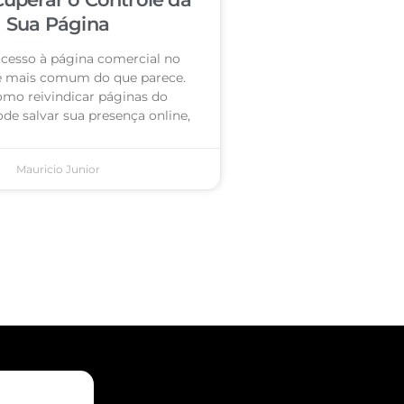
Sua Página
acesso à página comercial no
é mais comum do que parece.
omo reivindicar páginas do
de salvar sua presença online,
Mauricio Junior