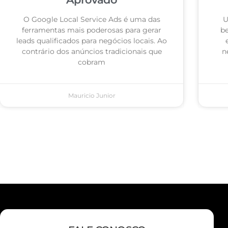
O Google Local Service Ads é uma das
U
ferramentas mais poderosas para gerar
be
leads qualificados para negócios locais. Ao
contrário dos anúncios tradicionais que
n
cobram
Mauricio Junior