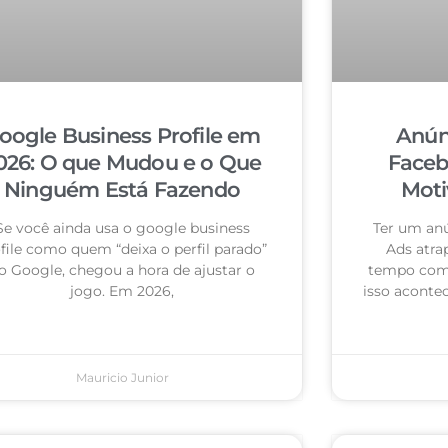
oogle Business Profile em
Anún
026: O que Mudou e o Que
Faceb
Ninguém Está Fazendo
Moti
Se você ainda usa o google business
Ter um an
file como quem “deixa o perfil parado”
Ads atra
o Google, chegou a hora de ajustar o
tempo com 
jogo. Em 2026,
isso acontec
Mauricio Junior