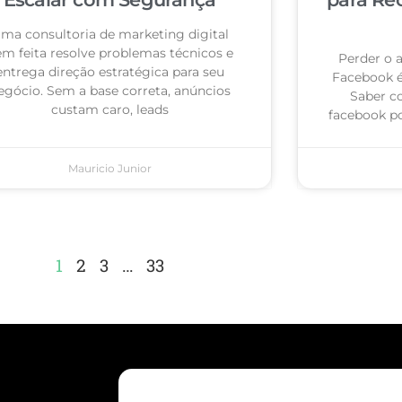
ma consultoria de marketing digital
m feita resolve problemas técnicos e
Perder o 
entrega direção estratégica para seu
Facebook 
egócio. Sem a base correta, anúncios
Saber c
custam caro, leads
facebook po
Mauricio Junior
1
2
3
…
33