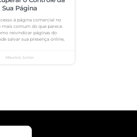
Sua Página
acesso à página comercial no
é mais comum do que parece.
omo reivindicar páginas do
de salvar sua presença online,
Mauricio Junior