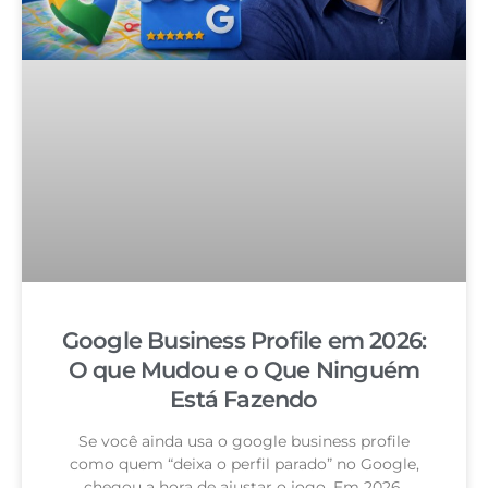
Google Business Profile em 2026:
O que Mudou e o Que Ninguém
Está Fazendo
Se você ainda usa o google business profile
como quem “deixa o perfil parado” no Google,
chegou a hora de ajustar o jogo. Em 2026,