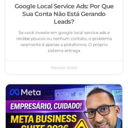
Google Local Service Ads: Por Que
Sua Conta Não Está Gerando
Leads?
Se você investe em google local service ads e
recebe poucos ou nenhum contato, o problema
raramente é apenas a plataforma. O próprio
sistema entrega
Mauricio Junior