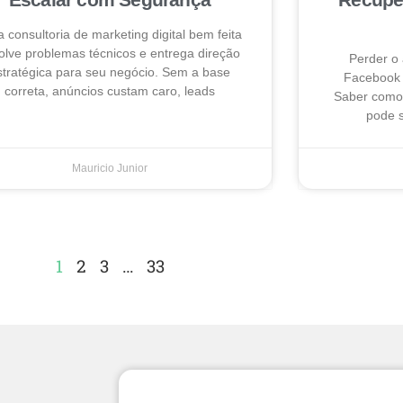
 consultoria de marketing digital bem feita
olve problemas técnicos e entrega direção
Perder o
stratégica para seu negócio. Sem a base
Facebook 
correta, anúncios custam caro, leads
Saber como 
pode s
Mauricio Junior
1
2
3
…
33