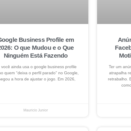
Google Business Profile em
Anún
2026: O que Mudou e o Que
Faceb
Ninguém Está Fazendo
Mot
 você ainda usa o google business profile
Ter um anú
o quem “deixa o perfil parado” no Google,
atrapalha 
egou a hora de ajustar o jogo. Em 2026,
retrabalho. 
como 
Mauricio Junior