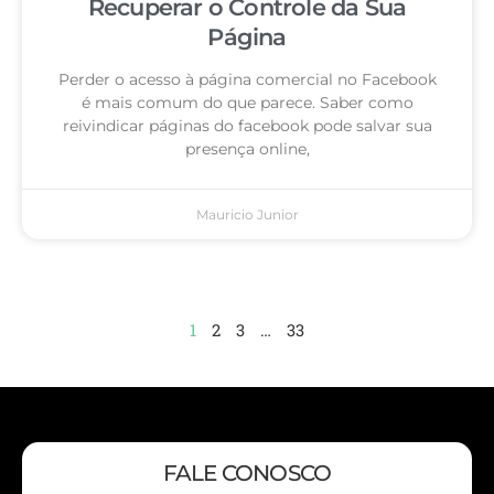
Recuperar o Controle da Sua
Página
Perder o acesso à página comercial no Facebook
é mais comum do que parece. Saber como
reivindicar páginas do facebook pode salvar sua
presença online,
Mauricio Junior
1
2
3
…
33
FALE CONOSCO