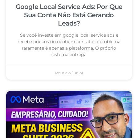
Google Local Service Ads: Por Que
Sua Conta Não Está Gerando
Leads?
Se você investe em google local service ads e
recebe poucos ou nenhum contato, o problema
raramente é apenas a plataforma. O próprio
sistema entrega
Mauricio Junior