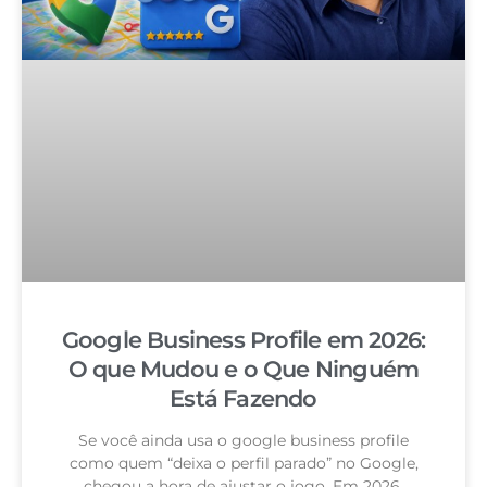
Google Business Profile em 2026:
O que Mudou e o Que Ninguém
Está Fazendo
Se você ainda usa o google business profile
como quem “deixa o perfil parado” no Google,
chegou a hora de ajustar o jogo. Em 2026,