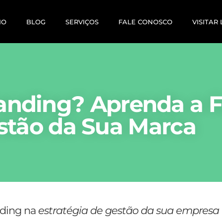
IO
BLOG
SERVIÇOS
FALE CONOSCO
VISITAR
anding? Aprenda a F
stão da Sua Marca
nding na
estratégia de gestão da sua empresa