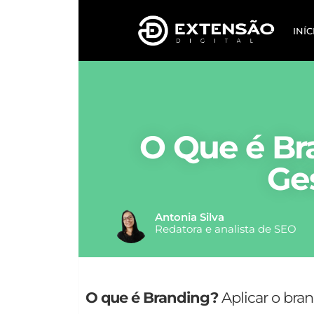
INÍC
O Que é Br
Ge
Antonia Silva
Redatora e analista de SEO
O que é Branding?
Aplicar o bra