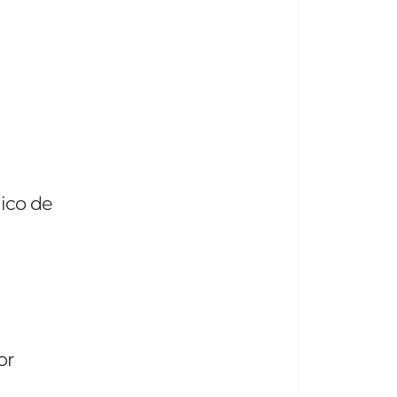
ico de
or