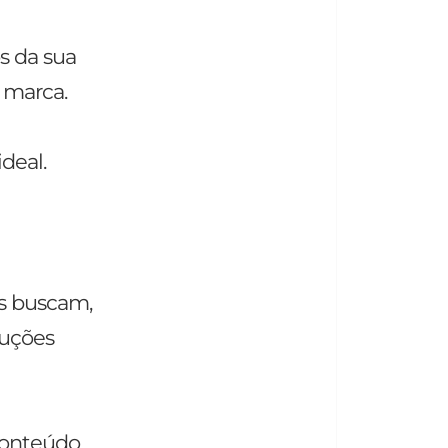
s da sua
 marca.
deal.
as buscam,
luções
conteúdo