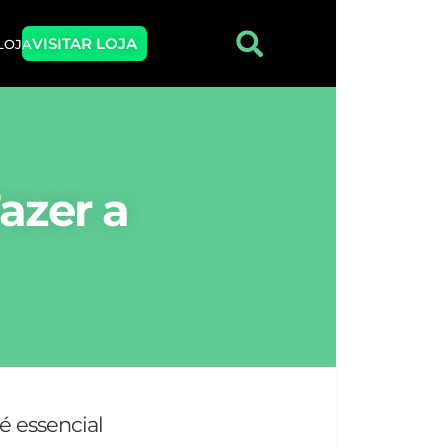
VISITAR LOJA
 LOJA
azer a
é essencial