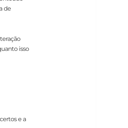
a de
nteração
quanto isso
certos e a