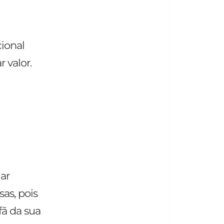
ional
 valor.
ar
as, pois
fã da sua