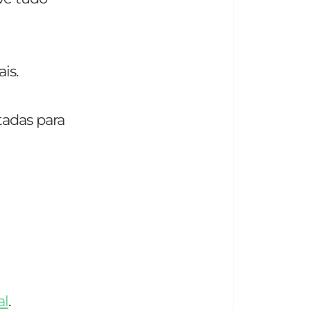
is.
tadas para
al
.