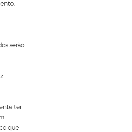
mento.
dos serão
az
ente ter
ém
ico que