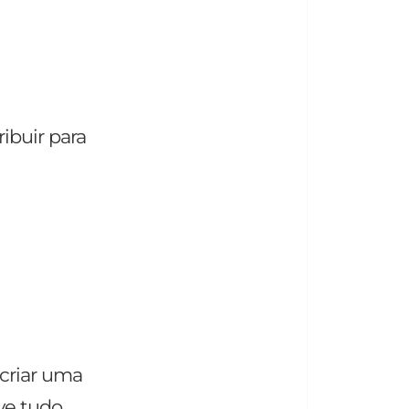
ibuir para
 criar uma
ve tudo