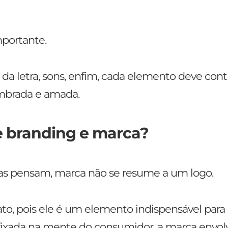
mportante.
 da letra, sons, enfim, cada elemento deve contr
embrada e amada.
e branding e marca?
oas pensam, marca não se resume a um logo.
fato, pois ele é um elemento indispensável para
 fixada na mente do consumidor, a marca envol