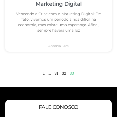
Marketing Digital
Vencendo a Crise com o Marketing Digital: De
fato, vivemos um período ainda difícil na
economia, mas existe uma esperança. Afinal,
sempre haverá uma luz
Antonia Silva
1
…
31
32
33
FALE CONOSCO