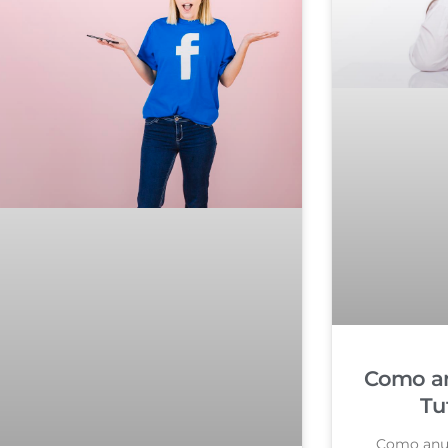
Como an
Tu
Como anun