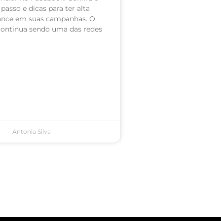
passo e dicas para ter alta
nce em suas campanhas. O
ontinua sendo uma das redes
Antonia Silva