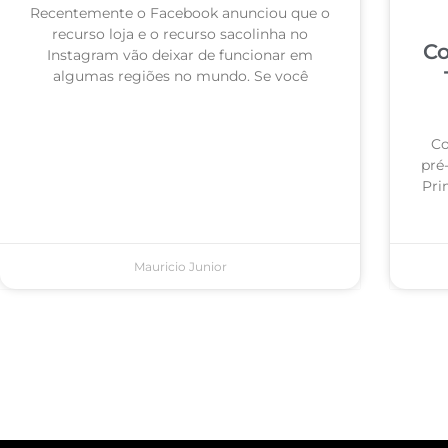
Recentemente o Facebook anunciou que o
recurso loja e o recurso sacolinha no
Co
Instagram vão deixar de funcionar em
algumas regiões no mundo. Se você
Co
pré
Pri
Mauricio Junior