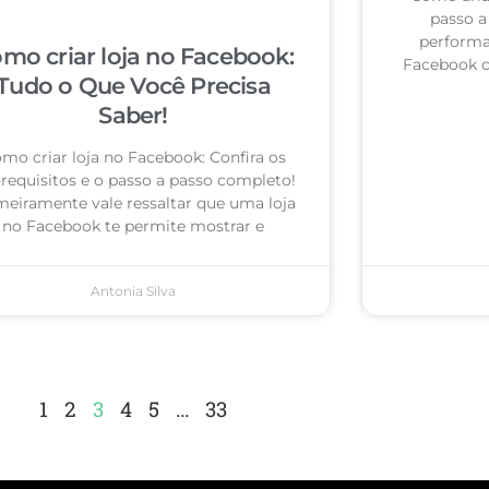
passo a 
performa
mo criar loja no Facebook:
Facebook c
Tudo o Que Você Precisa
Saber!
mo criar loja no Facebook: Confira os
-requisitos e o passo a passo completo!
meiramente vale ressaltar que uma loja
no Facebook te permite mostrar e
Antonia Silva
1
2
3
4
5
…
33