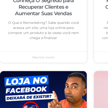
Conheça O Segredo para
Recuperar Clientes e
C
Aumentar Suas Vendas
O Que é Remarketing? Sabe quando você
acessa um site, uma loja online para
re
comprar um produto e às vezes você nem
b
chega a finalizar
com
Mauricio Junior