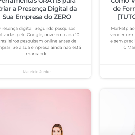
Ferramentas GRÁTIS para
Como Ve
riar a Presença Digital da
de For
Sua Empresa do ZERO
[TUT
Presença digital: Segundo pesquisas
Marketplac
alizadas pelo Google, nove em cada 10
vender um p
rasileiros pesquisam online antes de
e sem prec
prar. Se a sua empresa ainda não está
o Mar
marcando
Mauricio Junior