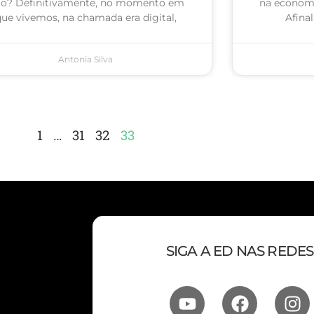
o? Definitivamente, no momento em
na economi
ue vivemos, na chamada era digital,
Afina
Antonia Silva
1
…
31
32
33
SIGA A ED NAS REDES