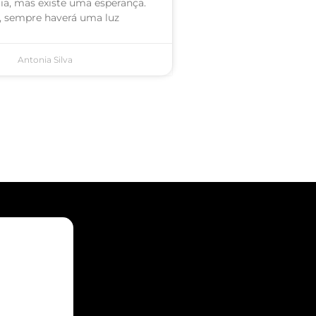
a, mas existe uma esperança.
l, sempre haverá uma luz
Antonia Silva