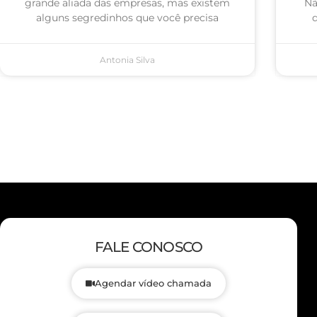
grande aliada das empresas, mas existem
Nã
alguns segredinhos que você precisa
q
Antonia Silva
FALE CONOSCO
Agendar vídeo chamada