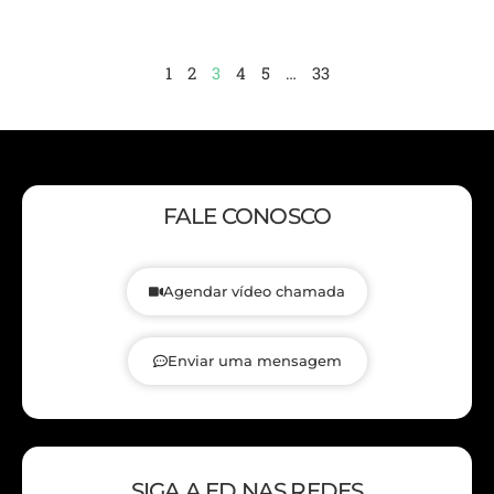
1
2
3
4
5
…
33
FALE CONOSCO
Agendar vídeo chamada
Enviar uma mensagem
SIGA A ED NAS REDES