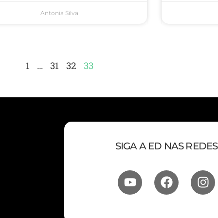
Antonia Silva
1
…
31
32
33
SIGA A ED NAS REDES