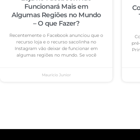
Funcionará Mais em
Co
Algumas Regiões no Mundo
– O que Fazer?
Recentemente o Facebook anunciou que o
Co
recurso loja e o recurso sacolinha no
pré
Instagram vão deixar de funcionar em
Pri
algumas regiões no mundo. Se você
Mauricio Junior