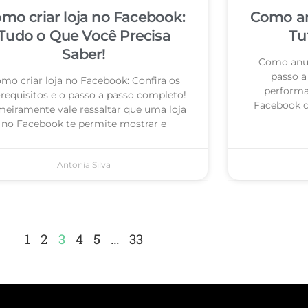
mo criar loja no Facebook:
Como an
Tudo o Que Você Precisa
Tu
Saber!
Como anun
passo a 
mo criar loja no Facebook: Confira os
performa
-requisitos e o passo a passo completo!
Facebook c
meiramente vale ressaltar que uma loja
no Facebook te permite mostrar e
Antonia Silva
1
2
3
4
5
…
33