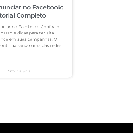
unciar no Facebook:
torial Completo
ciar no Facebook: Confira o
passo e dicas para ter alta
nce em suas campanhas. O
ontinua sendo uma das redes
Antonia Silva