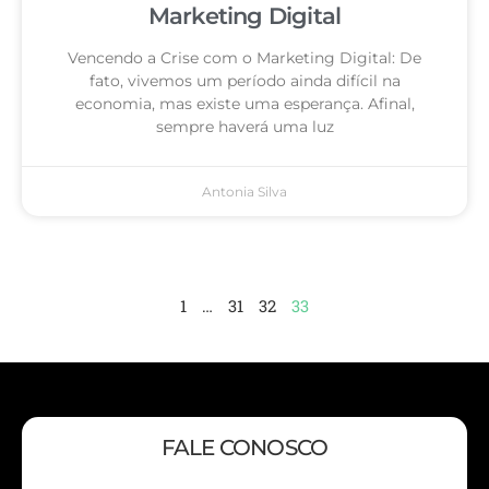
Marketing Digital
Vencendo a Crise com o Marketing Digital: De
fato, vivemos um período ainda difícil na
economia, mas existe uma esperança. Afinal,
sempre haverá uma luz
Antonia Silva
1
…
31
32
33
FALE CONOSCO