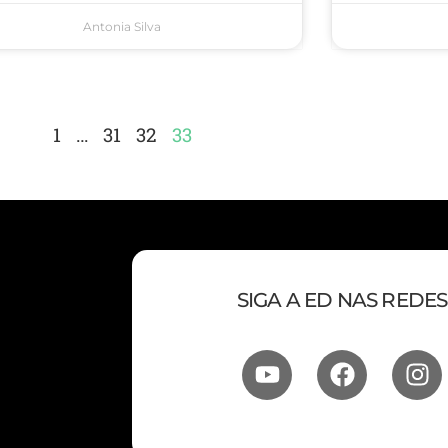
Antonia Silva
1
…
31
32
33
SIGA A ED NAS REDES