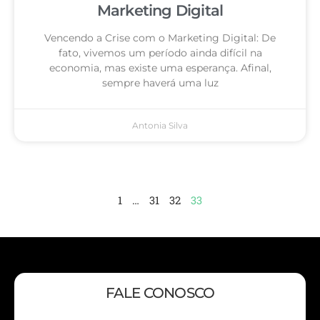
Marketing Digital
Vencendo a Crise com o Marketing Digital: De
fato, vivemos um período ainda difícil na
economia, mas existe uma esperança. Afinal,
sempre haverá uma luz
Antonia Silva
1
…
31
32
33
FALE CONOSCO