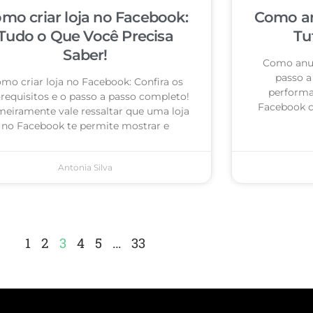
mo criar loja no Facebook:
Como an
Tudo o Que Você Precisa
Tu
Saber!
Como anun
passo a 
mo criar loja no Facebook: Confira os
performa
-requisitos e o passo a passo completo!
Facebook c
meiramente vale ressaltar que uma loja
no Facebook te permite mostrar e
Antonia Silva
1
2
3
4
5
…
33