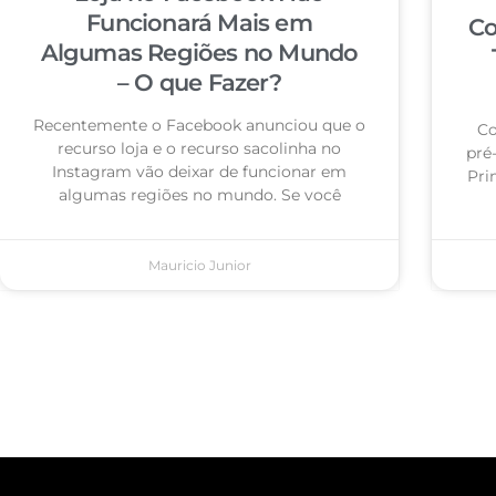
Funcionará Mais em
Co
Algumas Regiões no Mundo
– O que Fazer?
Recentemente o Facebook anunciou que o
Co
recurso loja e o recurso sacolinha no
pré
Instagram vão deixar de funcionar em
Pri
algumas regiões no mundo. Se você
Mauricio Junior