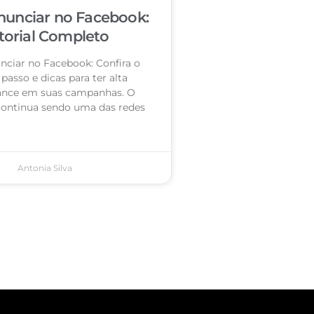
unciar no Facebook:
torial Completo
ciar no Facebook: Confira o
passo e dicas para ter alta
nce em suas campanhas. O
ontinua sendo uma das redes
Antonia Silva