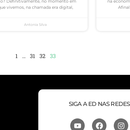
o? Definitivamente, no momento em
na economi
ue vivemos, na chamada era digital,
Afina
Antonia Silva
1
…
31
32
33
SIGA A ED NAS REDES