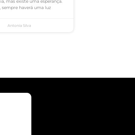
a, mas existe uma esperança.
l, sempre haverá uma luz
Antonia Silva