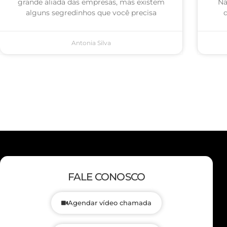
grande aliada das empresas, mas existem
Nã
alguns segredinhos que você precisa
q
Antonia Silva
FALE CONOSCO
Agendar vídeo chamada