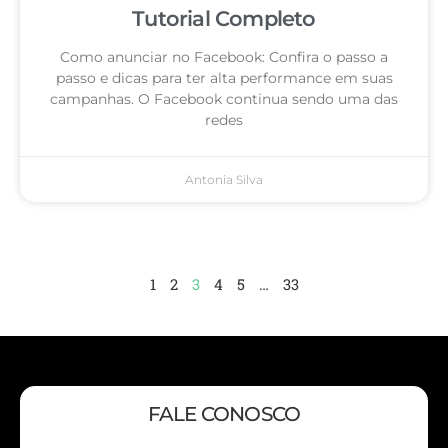
Tutorial Completo
Como anunciar no Facebook: Confira o passo a
passo e dicas para ter alta performance em suas
campanhas. O Facebook continua sendo uma das
redes
Antonia Silva
1
2
3
4
5
…
33
FALE CONOSCO