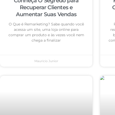
Conheça O Segredo para
Recuperar Clientes e
C
Aumentar Suas Vendas
O Que é Remarketing? Sabe quando você
acessa um site, uma loja online para
re
comprar um produto e às vezes você nem
b
chega a finalizar
com
Mauricio Junior