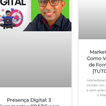
Market
Como Ve
de For
[TUT
Marketplac
vender um p
e sem prec
o Mar
Presença Digital: 3