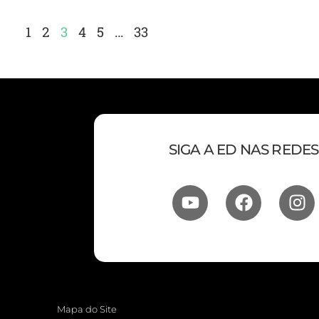
1
2
3
4
5
…
33
SIGA A ED NAS REDES
Mapa do Site