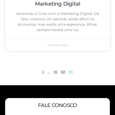
Marketing Digital
Vencendo a Crise com o Marketing Digital: De
fato, vivemos um período ainda difícil na
economia, mas existe uma esperança. Afinal,
sempre haverá uma luz
Antonia Silva
1
…
31
32
33
FALE CONOSCO